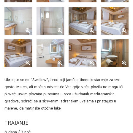
Ukrcajte se na “Swallow”, brod koji jamči intimno krstarenje za sve
goste. Malen, ali moćan odvest će Vas gdje veća plovila ne mogu ići
ploveći uskim plovnim putevima u srca užurbanih mediteranskih
gradova, sidreći se u skrivenim jadranskim uvalama i pristajući u
malene, dalmatinske otočne luke.
TRAJANJE
8 dana / 7 noći