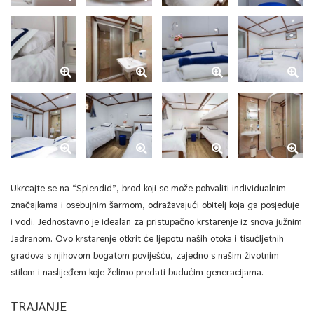
Ukrcajte se na “Splendid”, brod koji se može pohvaliti individualnim
značajkama i osebujnim šarmom, odražavajući obitelj koja ga posjeduje
i vodi. Jednostavno je idealan za pristupačno krstarenje iz snova južnim
Jadranom. Ovo krstarenje otkrit će ljepotu naših otoka i tisućljetnih
gradova s ​​njihovom bogatom poviješću, zajedno s našim životnim
stilom i naslijeđem koje želimo predati budućim generacijama.
TRAJANJE