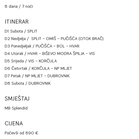
8 dana / 7 noći
ITINERAR
D1 Subota / SPLIT
D2 Nedjelja / SPLIT – OMIŠ – PUČIŠĆA (OTOK BRAČ)
D3 Ponedjeljak / PUČIŠĆA – BOL – HVAR
D4 Utorak / HVAR – BIŠEVO MODRA ŠPILJA – VIS
D5 Srijeda / VIS – KORČULA
D6 Četvrtak / KORČULA – NP MLJET
D7 Petak / NP MLJET – DUBROVNIK
D8 Subota / DUBROVNIK
SMJEŠTAJ
MB Splendid
CIJENA
Počevši od 890 €