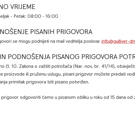
NO VRIJEME
eljak - Petak: 08:00 - 16:00
NOŠENJE PISANIH PRIGOVORA
igovori se mogu podnijeti na mail voditelja poslova:
info@gulliver-d
IN PODNOŠENJA PISANOG PRIGOVORA POT
no čl. 10. Zakona o zaštiti potrošača (Nar. nov, br. 41/14), obavje
ne proizvode ili pruženu uslugu, pisani prigovor možete predati vo
nja primitak prigovora biti pisano potvrđen.
 prigovor odgovoriti ćemo u pisanom obliku u roku od 15 dana od z