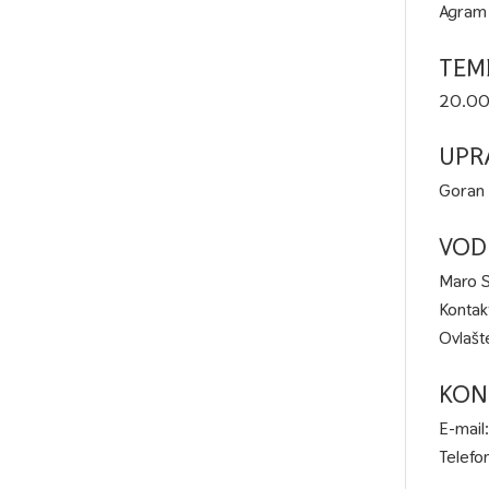
Agram
TEM
20.000
UPR
Goran 
VOD
Maro S
Kontak
Ovlašt
KON
E-mail
Telefo