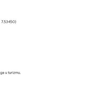
je 7.53450)
uga u turizmu.