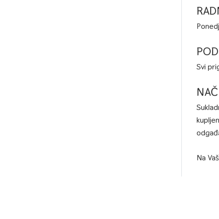
RAD
Ponedj
POD
Svi pr
NAČ
Suklad
kuplje
odgađa
Na Vaš