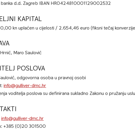
 banka d.d. Zagreb IBAN HR0424810001129002532
ELJNI KAPITAL
,00 kn uplaćen u cijelosti / 2.654,46 euro (fiksni tečaj konverzi
AVA
Hrnić, Maro Saulović
ITELJ POSLOVA
aulović, odgovorna osoba u pravnoj osobi
t:
info@gulliver-dmc.hr
enja voditelja poslova su definirana sukladno Zakonu o pružanju usl
TAKTI
:
info@gulliver-dmc.hr
n: +385 (0)20 301500