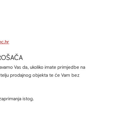
mc.hr
ROŠAČA
štavamo Vas da, ukoliko imate primjedbe na
ditelju prodajnog objekta te će Vam bez
aprimanja istog.