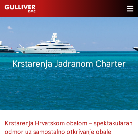
Krstarenja Jadranom Charter
Krstarenja Hrvatskom obalom – spektakularan
odmor uz samostalno otkrivanje obale