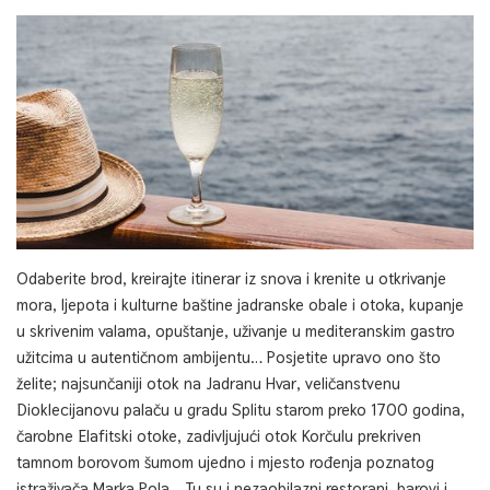
Odaberite brod, kreirajte itinerar iz snova i krenite u otkrivanje
mora, ljepota i kulturne baštine jadranske obale i otoka, kupanje
u skrivenim valama, opuštanje, uživanje u mediteranskim gastro
užitcima u autentičnom ambijentu… Posjetite upravo ono što
želite; najsunčaniji otok na Jadranu Hvar, veličanstvenu
Dioklecijanovu palaču u gradu Splitu starom preko 1700 godina,
čarobne Elafitski otoke, zadivljujući otok Korčulu prekriven
tamnom borovom šumom ujedno i mjesto rođenja poznatog
istraživača Marka Pola… Tu su i nezaobilazni restorani, barovi i